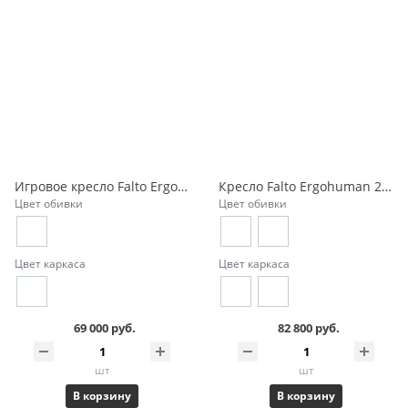
Игровое кресло Falto Ergohuman 2 Ultra ST Game
Кресло Falto Ergohuman 2 Luxury SE
Цвет обивки
Цвет обивки
Цвет каркаса
Цвет каркаса
69 000 руб.
82 800 руб.
шт
шт
В корзину
В корзину