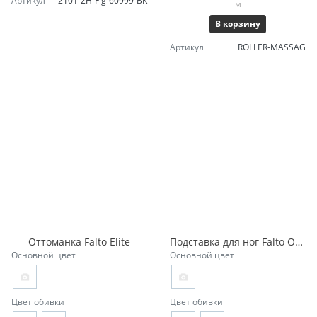
Артикул
2101-2H-Fig-60999-BK
м
В корзину
Артикул
ROLLER-MASSAG
Оттоманка Falto Elite
Подставка для ног Falto Ottoman
Основной цвет
Основной цвет
Цвет обивки
Цвет обивки