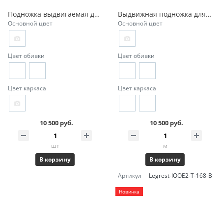
Подножка выдвигаемая для кресел Falto EHE2/EHB2/EJE2
Выдвижная подножка для кресел Falto IOO Elite и IOO 2 Pro
Основной цвет
Основной цвет
Цвет обивки
Цвет обивки
Цвет каркаса
Цвет каркаса
10 500 руб.
10 500 руб.
шт
м
В корзину
В корзину
Артикул
Legrest-IOOE2-T-168-B
Новинка