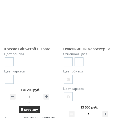
Кресло Falto-Profi Dispatcher-XXL 2101-2H
Поясничный массажер Falto Like Touch к креслам Fly, Sail, Sail Art
Цвет обивки
Основной цвет
Цвет каркаса
Цвет обивки
Цвет каркаса
176 200 руб.
шт
13 500 руб.
В корзину