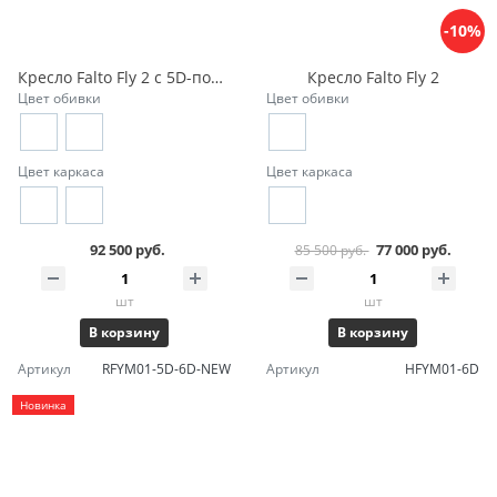
-10%
Кресло Falto Fly 2 с 5D-подголовником и подножкой
Кресло Falto Fly 2
Цвет обивки
Цвет обивки
Цвет каркаса
Цвет каркаса
92 500 руб.
77 000 руб.
85 500 руб.
шт
шт
В корзину
В корзину
Артикул
RFYM01-5D-6D-NEW
Артикул
HFYM01-6D
Новинка