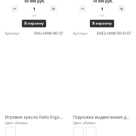
65 000 руб.
74 500 руб.
шт
шт
В корзину
В корзину
Артикул
EHU-HAM-4D-ST
Артикул
EHE2-HAM-5D-D-ST
Игровое кресло Falto Ergohuman 2 Ultra Game
Подножка выдвигаемая для кресел Falto серии Ultra
Цвет обивки
Цвет обивки