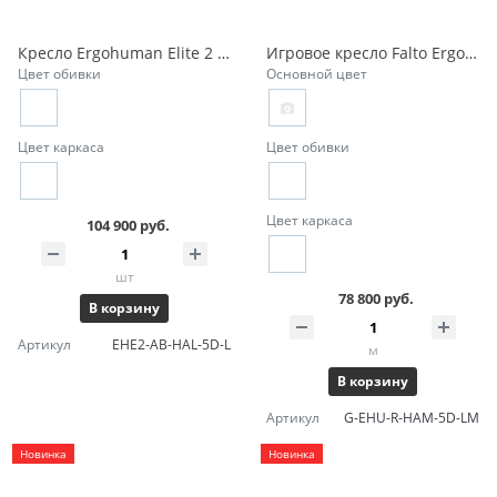
Кресло Ergohuman Elite 2 кожа
Игровое кресло Falto Ergohuman 2 Ultra Game с подножкой
Цвет обивки
Основной цвет
Цвет каркаса
Цвет обивки
Цвет каркаса
104 900 руб.
шт
78 800 руб.
В корзину
Артикул
EHE2-AB-HAL-5D-L
м
В корзину
Артикул
G-EHU-R-HAM-5D-LM
Новинка
Новинка