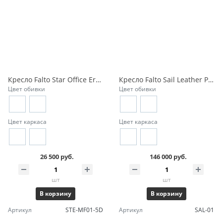
Кресло Falto Star Office Ergo 3
Кресло Falto Sail Leather Premium кожа
Цвет обивки
Цвет обивки
Цвет каркаса
Цвет каркаса
26 500 руб.
146 000 руб.
шт
шт
В корзину
В корзину
Артикул
STE-MF01-5D
Артикул
SAL-01