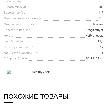
Глубина (см)
66.5
Высота min (см)
108
Высота max (см)
117
Максимальная нагрузка (кг)
110
Материал основания
Пластик
Подставка под ноги
Отсутствует
Колеса
Нейлоновые
Вес общий (кг)
19,6
Объем упаковки (м3)
0,17
Количество коробок (шт)
1
Габариты (ш*г*в)
70×38×64 см
Healthy Chair
OUR SERVICES
ПОХОЖИЕ ТОВАРЫ