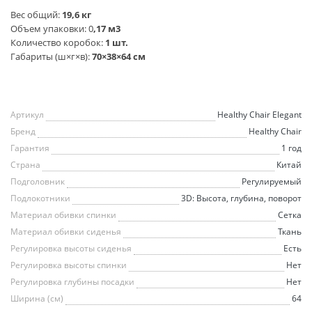
Вес общий:
19,6 кг
Объем упаковки: 0
,17 м3
Количество коробок:
1 шт.
Габариты (ш×г×в):
70×38×64 см
Артикул
Healthy Chair Elegant
Бренд
Healthy Chair
Гарантия
1 год
Страна
Китай
Подголовник
Регулируемый
Подлокотники
3D: Высота, глубина, поворот
Материал обивки спинки
Сетка
Материал обивки сиденья
Ткань
Регулировка высоты сиденья
Есть
Регулировка высоты спинки
Нет
Регулировка глубины посадки
Нет
Ширина (см)
64