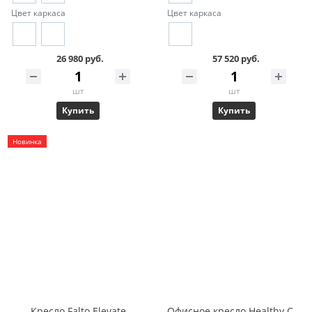
Цвет каркаса
Цвет каркаса
26 980 руб.
57 520 руб.
шт
шт
Купить
Купить
Новинка
Кресло Falto Elevate
Офисное кресло Healthy Chair Fit с подножкой