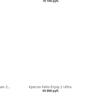
70 100 руб.
Игровое кресло Falto Ergohuman 2 Ultra Game с подножкой
Кресло Falto Enjoy 2 Ultra
65 800 руб.