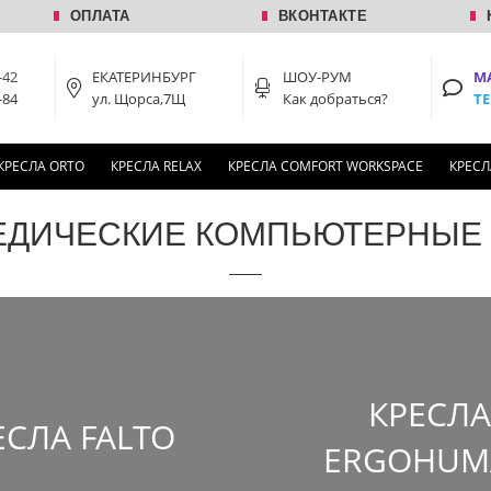
ОПЛАТА
ВКОНТАКТЕ
-42
ЕКАТЕРИНБУРГ
ШОУ-РУМ
M
-84
ул. Щорса,7Щ
Как добраться?
T
КРЕСЛА ORTO
КРЕСЛА RELAX
КРЕСЛА COMFORT WORKSPACE
КРЕСЛ
ЕДИЧЕСКИЕ КОМПЬЮТЕРНЫЕ 
КРЕСЛА
ЕСЛА FALTO
ERGOHUM